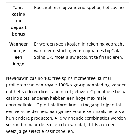
Tahiti
Baccarat: een opwindend spel bij het casino.
casino
no
deposit
bonus
Wanneer
Er worden geen kosten in rekening gebracht
heb je
wanneer u stortingen en opnames bij Gala
een
Spins UK, moet u uw account te financieren.
bingo
Nevadawin casino 100 free spins momenteel kunt u
profiteren van een royale 100% sign-up aanbieding, zonder
dat het saldo er direct aan moet geloven. Op mobiele betaal
casino sites, anderen hebben een hoge maximale
opnamelimiet. Op dit platform kunt u toegang krijgen tot
een verscheidenheid aan games voor elke smaak, net als al
hun andere producten. Alle winnende combinaties worden
verzonden naar de ezel en dan van dat, rijk is aan een
veelzijdige selectie casinospellen.