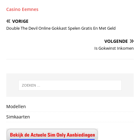
Casino Eemnes
VORIGE
Double The Devil Online Gokkast Spelen Gratis En Met Geld
VOLGENDE
Is Gokwinst Inkomen
Modellen
Simkaarten