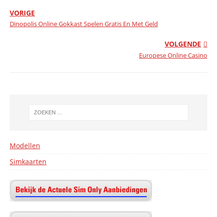
VORIGE
Dinopolis Online Gokkast Spelen Gratis En Met Geld
VOLGENDE
Europese Online Casino
Modellen
Simkaarten