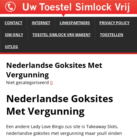
CONTACT
INTERNET
LINKSPARTNERS
PRIVACY POLICY
SIM ONLY
TOESTEL SIMLOCK VRIJ MAKEN?
TOESTELLEN
UITLEG
Nederlandse Goksites Met
Vergunning
Niet gecategoriseerd
0
Nederlandse Goksites
Met Vergunning
Een andere Lady Love Bingo zus site is Takeaway Slots,
nederlandse goksites met vergunning maar youll vinden